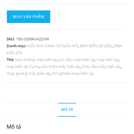
MUA SẢN PHẨM
SKU:
100-3200kVA22/04
Danh mục:
KIỂU KÍN CÁNH TỰ GIÃN NỞ
,
MÁY BIẾN ÁP DẦU
,
MBA
KIỂU KÍN
Thẻ:
bảo dưỡng máy biến áp
,
lọc dầu máy biến áp
,
máy biến áp
,
máy biến áp 3 pha
,
sửa chữa máy biến áp
,
thay dầu máy biến áp
,
thay gioăng máy biến áp
,
thí nghiệm máy biến áp
MÔ TẢ
Mô tả