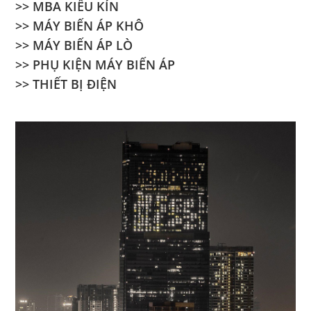
>> MBA KIỂU KÍN
>> MÁY BIẾN ÁP KHÔ
>> MÁY BIẾN ÁP LÒ
>> PHỤ KIỆN MÁY BIẾN ÁP
>> THIẾT BỊ ĐIỆN