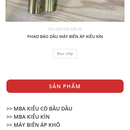
PHỤ KIỆN MÁY BIẾN ÁP
PHAO BÁO DẦU MÁY BIẾN ÁP KIỂU KÍN
Đọc tiếp
SẢN PHẨM
>> MBA KIỂU CÓ BẦU DẦU
>> MBA KIỂU KÍN
>> MÁY BIẾN ÁP KHÔ