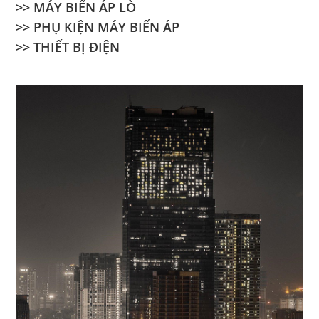
>> MÁY BIẾN ÁP LÒ
>> PHỤ KIỆN MÁY BIẾN ÁP
>> THIẾT BỊ ĐIỆN