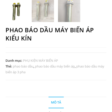
PHAO BÁO DẦU MÁY BIẾN ÁP
KIỂU KÍN
Danh mục:
PHỤ KIỆN MÁY BIẾN ÁP
Thẻ:
phao báo dầu
,
phao báo dầu máy biến áp
,
phao báo dầu máy
biến áp 3 pha
MÔ TẢ