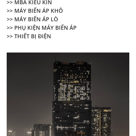
>> MBA KIỂU KÍN
>> MÁY BIẾN ÁP KHÔ
>> MÁY BIẾN ÁP LÒ
>> PHỤ KIỆN MÁY BIẾN ÁP
>> THIẾT BỊ ĐIỆN