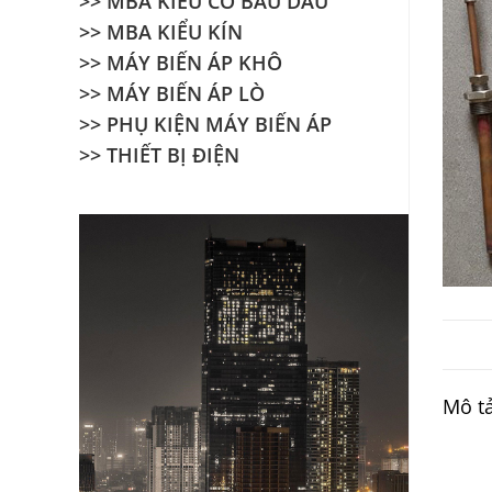
>> MBA KIỂU CÓ BẦU DẦU
>> MBA KIỂU KÍN
>> MÁY BIẾN ÁP KHÔ
>> MÁY BIẾN ÁP LÒ
>> PHỤ KIỆN MÁY BIẾN ÁP
>> THIẾT BỊ ĐIỆN
Mô t