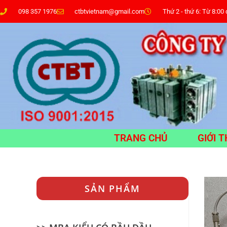
098 357 1976
ctbtvietnam@gmail.com
Thứ 2 - thứ 6: Từ 8:00
TRANG CHỦ
GIỚI T
SẢN PHẨM