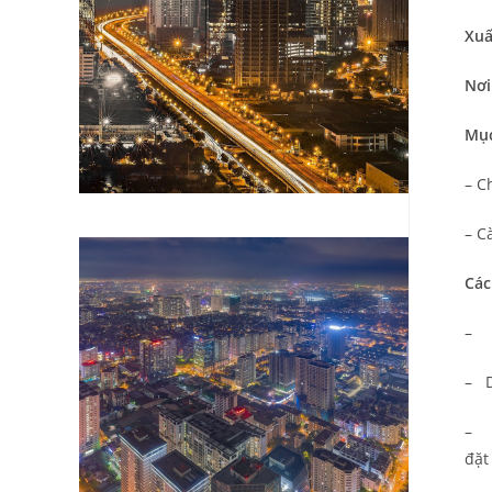
Xuấ
Nơi
Mục
– C
– C
Các
– Đ
– D
– Đ
đặt