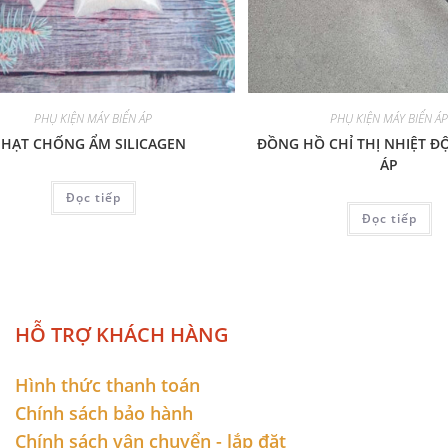
PHỤ KIỆN MÁY BIẾN ÁP
PHỤ KIỆN MÁY BIẾN Á
HẠT CHỐNG ẨM SILICAGEN
ĐỒNG HỒ CHỈ THỊ NHIỆT Đ
ÁP
Đọc tiếp
Đọc tiếp
HỖ TRỢ KHÁCH HÀNG
Hình thức thanh toán
Chính sách bảo hành
Chính sách vận chuyển - lắp đặt