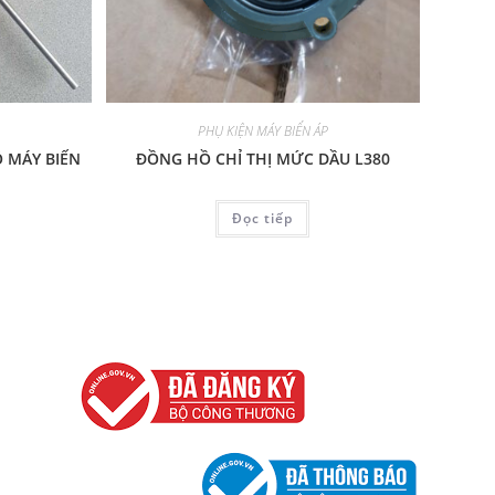
P
PHỤ KIỆN MÁY BIẾN ÁP
Ộ MÁY BIẾN
ĐỒNG HỒ CHỈ THỊ MỨC DẦU L380
Đọc tiếp