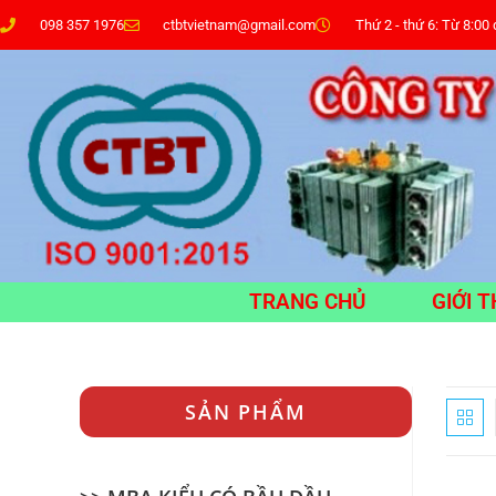
098 357 1976
ctbtvietnam@gmail.com
Thứ 2 - thứ 6: Từ 8:00
TRANG CHỦ
GIỚI T
SẢN PHẨM