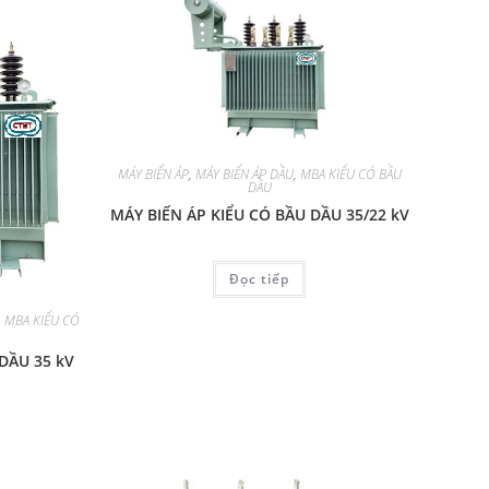
MÁY BIẾN ÁP
,
MÁY BIẾN ÁP DẦU
,
MBA KIỂU CÓ BẦU
DẦU
MÁY BIẾN ÁP KIỂU CÓ BẦU DẦU 35/22 kV
Đọc tiếp
,
MBA KIỂU CÓ
DẦU 35 kV