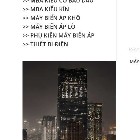
>> MBA KIỂU CÓ BẦU DẦU
>> MBA KIỂU KÍN
>> MÁY BIẾN ÁP KHÔ
>> MÁY BIẾN ÁP LÒ
>> PHỤ KIỆN MÁY BIẾN ÁP
>> THIẾT BỊ ĐIỆN
MÁY BI
MÁY 