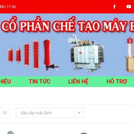
 đến 17:30
HIỆU
TIN TỨC
LIÊN HỆ
HỖ TRỢ
Sắp xếp mặc định