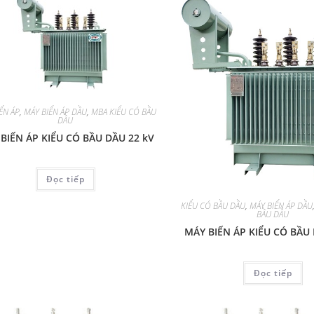
ẾN ÁP
,
MÁY BIẾN ÁP DẦU
,
MBA KIỂU CÓ BẦU
DẦU
BIẾN ÁP KIỂU CÓ BẦU DẦU 22 kV
Đọc tiếp
KIỂU CÓ BẦU DẦU
,
MÁY BIẾN ÁP DẦU
BẦU DẦU
MÁY BIẾN ÁP KIỂU CÓ BẦU 
Đọc tiếp