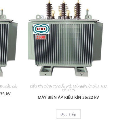
BA KIỂU KÍN
KIỂU KÍN CÁNH TỰ GIÃN NỞ
,
MÁY BIẾN ÁP DẦU
,
MBA
KIỂU KÍN
 35 kV
MÁY BIẾN ÁP KIỂU KÍN 35/22 kV
Đọc tiếp