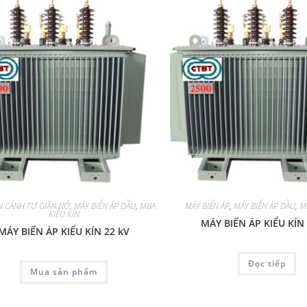
ÍN CÁNH TỰ GIÃN NỞ
,
MÁY BIẾN ÁP DẦU
,
MBA
MÁY BIẾN ÁP
,
MÁY BIẾN ÁP DẦU
,
M
KIỂU KÍN
MÁY BIẾN ÁP KIỂU KÍN
MÁY BIẾN ÁP KIỂU KÍN 22 kV
Đọc tiếp
Mua sản phẩm